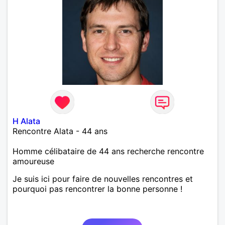
H Alata
Rencontre Alata - 44 ans
Homme célibataire de 44 ans recherche rencontre
amoureuse
Je suis ici pour faire de nouvelles rencontres et
pourquoi pas rencontrer la bonne personne !