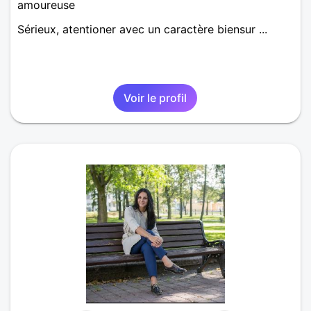
amoureuse
Sérieux, atentioner avec un caractère biensur ...
Voir le profil