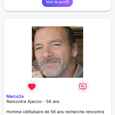
Voir le profil
Marco2a
Rencontre Ajaccio - 56 ans
Homme célibataire de 56 ans recherche rencontre