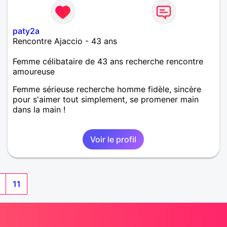
paty2a
Rencontre Ajaccio - 43 ans
Femme célibataire de 43 ans recherche rencontre
amoureuse
Femme sérieuse recherche homme fidèle, sincère
pour s'aimer tout simplement, se promener main
dans la main !
Voir le profil
11