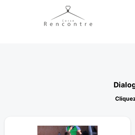
Dialo
Cliquez