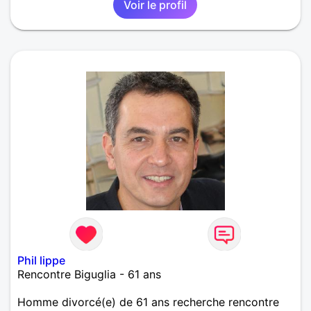
Voir le profil
Phil lippe
Rencontre Biguglia - 61 ans
Homme divorcé(e) de 61 ans recherche rencontre