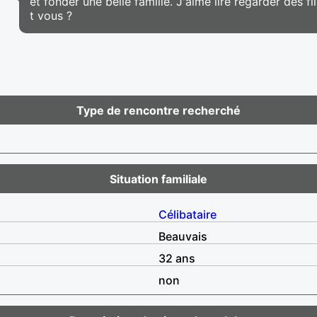
et fonder une belle famille. J'aime lire regarder des fi
t vous ?
Type de rencontre recherché
Situation familiale
Célibataire
Beauvais
32 ans
non