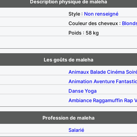
Description physique de maleha
Style :
Non renseigné
Couleur des cheveux :
Blond
Poids : 58 kg
Les goûts de maleha
Animaux
Balade
Cinéma
Soir
Animation
Aventure
Fantasti
Danse
Yoga
Ambiance
Raggamuffin
Rap
V
Profession de maleha
Salarié