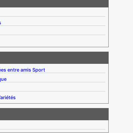
s
ées entre amis
Sport
que
ariétés