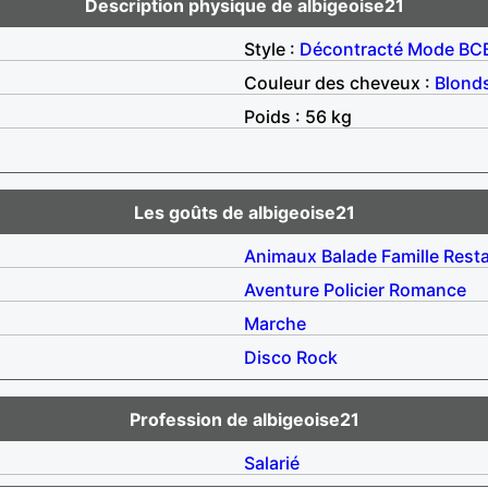
Description physique de albigeoise21
Style :
Décontracté
Mode
BC
Couleur des cheveux :
Blond
Poids : 56 kg
Les goûts de albigeoise21
Animaux
Balade
Famille
Rest
Aventure
Policier
Romance
Marche
Disco
Rock
Profession de albigeoise21
Salarié