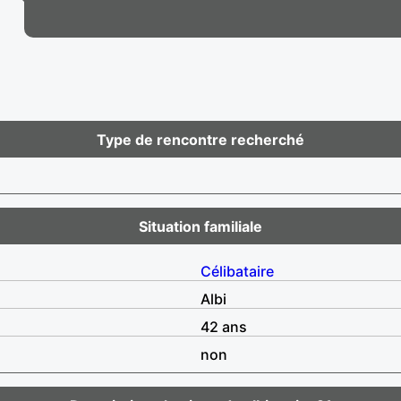
Type de rencontre recherché
Situation familiale
Célibataire
Albi
42 ans
non