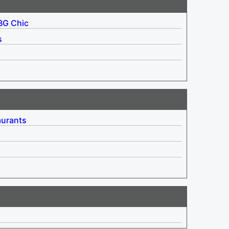
BG
Chic
s
aurants