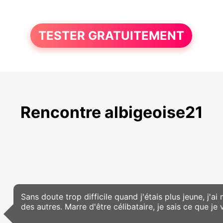
TESTER GRATUITEMENT
Rencontre albigeoise21
Sans doute trop difficile quand j'étais plus jeune, j'
des autres. Marre d'être célibataire, je sais ce que je