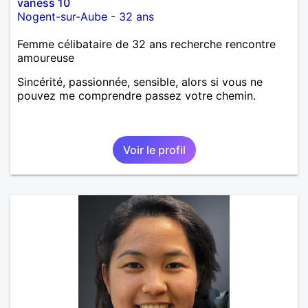
vaness 10
Nogent-sur-Aube
-
32 ans
Femme célibataire de 32 ans recherche rencontre
amoureuse
Sincérité, passionnée, sensible, alors si vous ne
pouvez me comprendre passez votre chemin.
Voir le profil