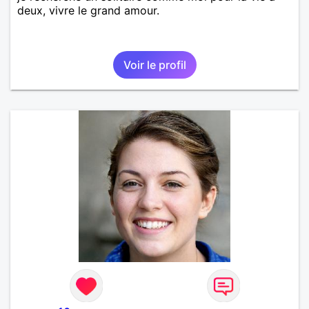
deux, vivre le grand amour.
Voir le profil