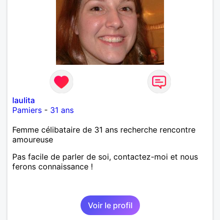
laulita
Pamiers
-
31 ans
Femme célibataire de 31 ans recherche rencontre
amoureuse
Pas facile de parler de soi, contactez-moi et nous
ferons connaissance !
Voir le profil