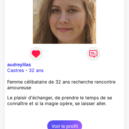
audreylilas
Castres
-
32 ans
Femme célibataire de 32 ans recherche rencontre
amoureuse
Le plaisir d'échanger, de prendre le temps de se
connaître et si la magie opère, se laisser aller.
Voir le profil