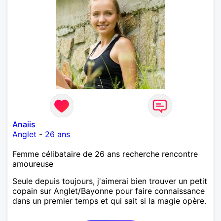
Anaiis
Anglet
-
26 ans
Femme célibataire de 26 ans recherche rencontre
amoureuse
Seule depuis toujours, j'aimerai bien trouver un petit
copain sur Anglet/Bayonne pour faire connaissance
dans un premier temps et qui sait si la magie opère.