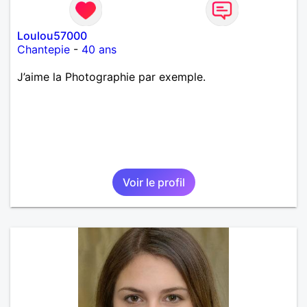
Loulou57000
Chantepie
-
40 ans
J’aime la Photographie par exemple.
Voir le profil