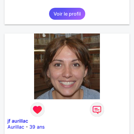
Voir le profil
jf aurillac
Aurillac
-
39 ans