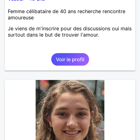
Femme célibataire de 40 ans recherche rencontre
amoureuse
Je viens de m'inscrire pour des discussions oui mais
surtout dans le but de trouver l'amour.
Voir le profil