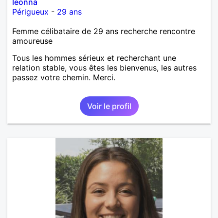
leonna
Périgueux
-
29 ans
Femme célibataire de 29 ans recherche rencontre
amoureuse
Tous les hommes sérieux et recherchant une
relation stable, vous êtes les bienvenus, les autres
passez votre chemin. Merci.
Voir le profil