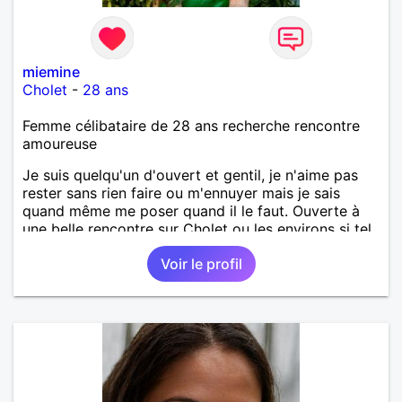
miemine
Cholet
-
28 ans
Femme célibataire de 28 ans recherche rencontre
amoureuse
Je suis quelqu'un d'ouvert et gentil, je n'aime pas
rester sans rien faire ou m'ennuyer mais je sais
quand même me poser quand il le faut. Ouverte à
une belle rencontre sur Cholet ou les environs si tel
en est le cas..
Voir le profil