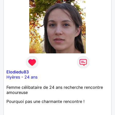
Elodiedu83
Hyères
-
24 ans
Femme célibataire de 24 ans recherche rencontre
amoureuse
Pourquoi pas une charmante rencontre !