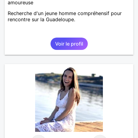
amoureuse
Recherche d'un jeune homme compréhensif pour
rencontre sur la Guadeloupe.
Voir le profil