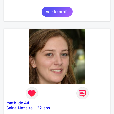
Voir le profil
mathilde 44
Saint-Nazaire
-
32 ans