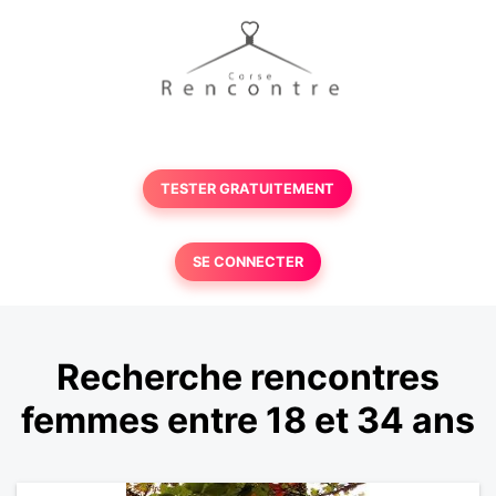
TESTER GRATUITEMENT
SE CONNECTER
Recherche rencontres
femmes entre 18 et 34 ans