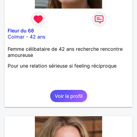
Fleur du 68
Colmar
-
42 ans
Femme célibataire de 42 ans recherche rencontre
amoureuse
Pour une relation sérieuse si feeling réciproque
Voir le profil