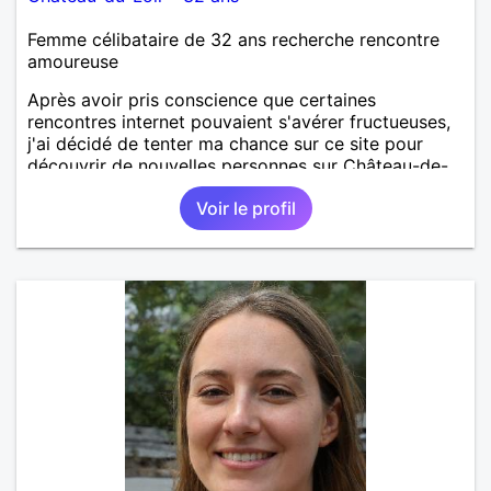
Femme célibataire de 32 ans recherche rencontre
amoureuse
Après avoir pris conscience que certaines
rencontres internet pouvaient s'avérer fructueuses,
j'ai décidé de tenter ma chance sur ce site pour
découvrir de nouvelles personnes sur Château-de-
Loir voire Le Mans ou La Flèche !
Voir le profil