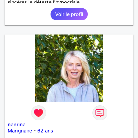
sincères je déteste l'hypocrisie .
Voir le profil
nanrina
Marignane
-
62 ans