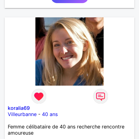
koralia69
Villeurbanne
-
40 ans
Femme célibataire de 40 ans recherche rencontre
amoureuse