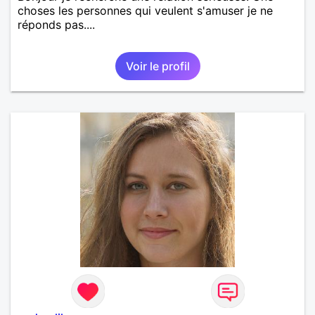
choses les personnes qui veulent s'amuser je ne
réponds pas....
Voir le profil