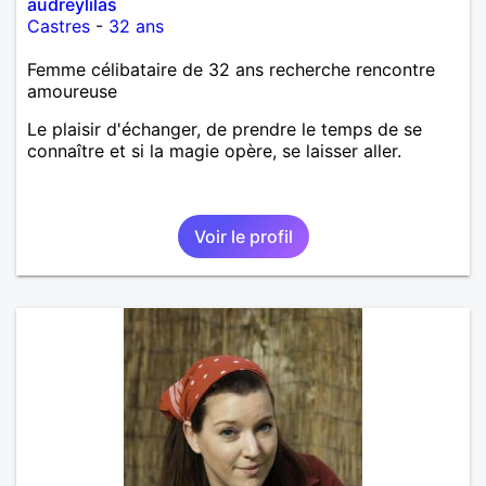
audreylilas
Castres
-
32 ans
Femme célibataire de 32 ans recherche rencontre
amoureuse
Le plaisir d'échanger, de prendre le temps de se
connaître et si la magie opère, se laisser aller.
Voir le profil