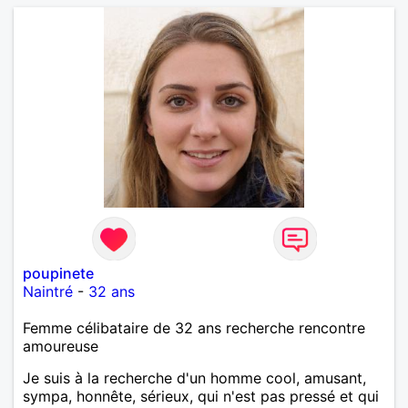
poupinete
Naintré
-
32 ans
Femme célibataire de 32 ans recherche rencontre
amoureuse
Je suis à la recherche d'un homme cool, amusant,
sympa, honnête, sérieux, qui n'est pas pressé et qui